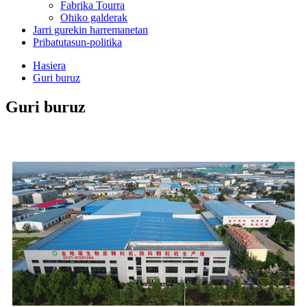
Fabrika Tourra
Ohiko galderak
Jarri gurekin harremanetan
Pribatutasun-politika
Hasiera
Guri buruz
Guri buruz