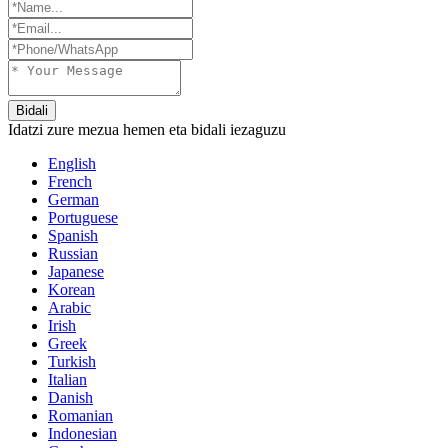
Bidali
Idatzi zure mezua hemen eta bidali iezaguzu
English
French
German
Portuguese
Spanish
Russian
Japanese
Korean
Arabic
Irish
Greek
Turkish
Italian
Danish
Romanian
Indonesian