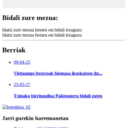
Bidali zure mezua:
Idatzi zure mezua hemen eta bidali iezaguzu
Idatzi zure mezua hemen eta bidali iezaguzu
Berriak
09-04-25
Vietnamgo bezeroak biomasa ikuskatzen du...
25-03-27
Txinako birringailua Pakistanera bidali zuten
Jarri gurekin harremanetan