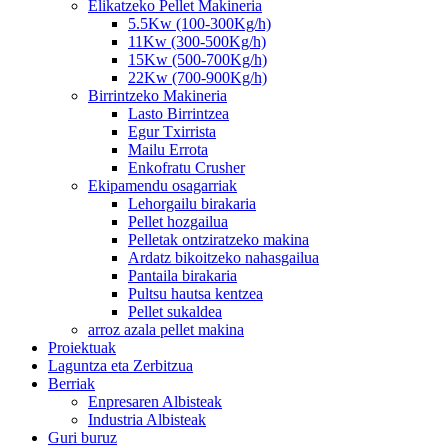
Elikatzeko Pellet Makineria
5.5Kw (100-300Kg/h)
11Kw (300-500Kg/h)
15Kw (500-700Kg/h)
22Kw (700-900Kg/h)
Birrintzeko Makineria
Lasto Birrintzea
Egur Txirrista
Mailu Errota
Enkofratu Crusher
Ekipamendu osagarriak
Lehorgailu birakaria
Pellet hozgailua
Pelletak ontziratzeko makina
Ardatz bikoitzeko nahasgailua
Pantaila birakaria
Pultsu hautsa kentzea
Pellet sukaldea
arroz azala pellet makina
Proiektuak
Laguntza eta Zerbitzua
Berriak
Enpresaren Albisteak
Industria Albisteak
Guri buruz