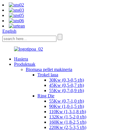
English
Hasiera
Produktuak
Biomasa pellet makineria
Trokel laua
30Kw (0,3-0,5 t/h)
45Kw (0,5-0,7 t/h)
55Kw (0,7-0,9 t/h)
Ring Die
55Kw (0,7-1,0 t/h)
90Kw (1,0-1,5 t/h)
110Kw (1,3-1,8 t/h)
132Kw (1,5-2,0 t/h)
160Kw (1,8-2,5 t/h)
220Kw (2,5-3,5 t/h)