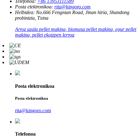
Telefonoa:
+86 13953111589
Posta elektronikoa:
rita@kingoro.com
Helbidea:
No.666 Fengnian Road, Jinan hiria, Shandong
probintzia, Txina
Arroz azala pellet makina, biomasa pellet makina, egur pellet
makina, pellet ekoizpen lerroa
Posta elektronikoa
Posta elektronikoa
rita@kingoro.com
Telefonoa