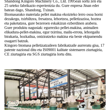
Shandong Kingoro Machinery Co., Ltd. 1995ean sortu zen eta
25 urteko fabrikazio esperientzia du. Gure enpresa Jinan eder
batean dago, Shandong, Txinan.
Biomasarako materiala pellet makina ekoizteko lerro osoa horni
dezakegu, txirbiltzea, fresatzea, lehortzea, pelletizazioa, hoztea
eta paketatzea, gure bezeroen eskakizun ezberdinen arabera.
Gure produktu nagusiak: egurrezko pellet-makina, animalien
elikadura-pellet-makina, egur txirrina, mailu-errota, lehorgailu
birakaria, hozkailua, ontziratzeko makina eta beste ekipamendu
osagarri batzuk.
Kingoro biomasa pelletizatzaileen fabrikatzaile aurreratu gisa, 17
patente nazional ditu eta IS09001 kalitate sistemaren ziurtagiria,
CE ziurtagiria eta SGS ziurtagiria lortu ditu.